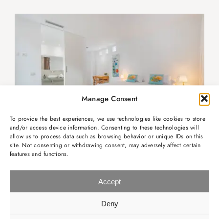
Manage Consent
To provide the best experiences, we use technologies like cookies to store
and/or access device information. Consenting to these technologies will
allow us to process data such as browsing behavior or unique IDs on this
site. Not consenting or withdrawing consent, may adversely affect certain
features and functions.
OBERE EBENE
· Schlafzimmer 1:
Doppelbett, Klimaanlage, eigenes
Badezimmer mit Dusche, direkter Zugang zu einem
Accept
privaten Balkon
Deny
· Schlafzimmer 2:
Doppelbett, Klimaanlage
· Schlafzimmer 3:
Ausziehbett, Klimaanlage