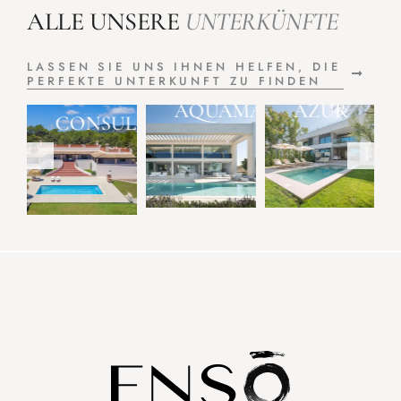
ALLE UNSERE
UNTERKÜNFTE
LASSEN SIE UNS IHNEN HELFEN, DIE
PERFEKTE UNTERKUNFT ZU FINDEN
VILLAMAR
OCEAN
R
ALCUDIA
BEACH